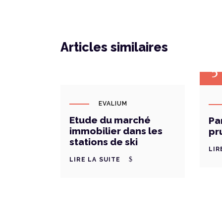
Articles similaires
FÉV
26
DÉ
5
EVALIUM
Etude du marché
Pa
immobilier dans les
pr
stations de ski
LIR
LIRE LA SUITE