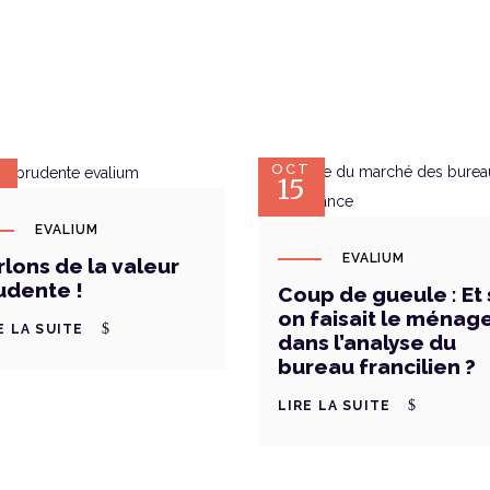
C
OCT
15
EVALIUM
EVALIUM
rlons de la valeur
udente !
Coup de gueule : Et 
on faisait le ménag
E LA SUITE
dans l’analyse du
bureau francilien ?
LIRE LA SUITE