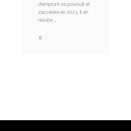
d’emprunt se poursuit et
s’accélère en 2023. Il en
résulte