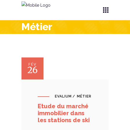
Métier
FÉV
26
EVALIUM
MÉTIER
Etude du marché
immobilier dans
les stations de ski